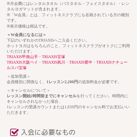
※月会費にはレンタルタオル（バスタオル・フェイスタオル）・レン
タルヨガマットが含まれます。
※「W会員」とは、フィットネスクラブにも在籍されている方の種別
です。
※表示価格は税込です。
＜W会員になるには＞
下記のいずれかのTRIAXISへご入会ください。
ホットヨガはもちろんのこと、フィットネスクラブがオトクにご利用
いただけます。
TRIAXIS甲南山手
・
TRIAXIS宝塚
TRIAXIS大阪ベイ
・
TRIAXIS夙川
・
TRIAXIS豊中
・
TRIAXISナチュー
ルスパ宝塚
＜追加受講＞
会員種別に関係なく、
1レッスン2,200円
の追加料金が必要です。
＜キャンセルについて＞
レッスン開始2時間前までにキャンセル
を行ってください。時間内に
キャンセルされなかった場合、
1レッスンの受講カウントまたは1,650円のキャンセル料でお支払いい
ただきます。